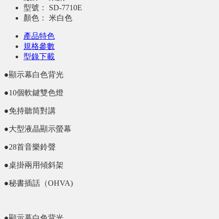
型號：
SD-7710E
顏色：
米白色
產品特色
規格參數
型錄下載
●顯示幕白色背光
●10個軟鍵雙色燈
●免持聽筒對講
●大型液晶顯示螢幕
●28首音樂鈴聲
●桌掛兩用傾斜架
●秘書插話（OHVA)
●顯示幕白色背光