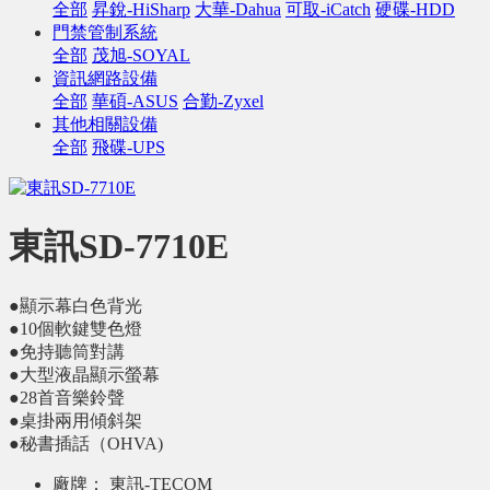
全部
昇銳-HiSharp
大華-Dahua
可取-iCatch
硬碟-HDD
門禁管制系統
全部
茂旭-SOYAL
資訊網路設備
全部
華碩-ASUS
合勤-Zyxel
其他相關設備
全部
飛碟-UPS
東訊SD-7710E
●顯示幕白色背光
●10個軟鍵雙色燈
●免持聽筒對講
●大型液晶顯示螢幕
●28首音樂鈴聲
●桌掛兩用傾斜架
●秘書插話（OHVA)
廠牌：
東訊-TECOM