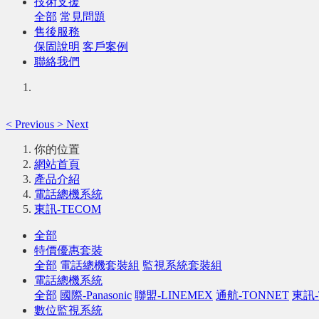
技術支援
全部
常見問題
售後服務
保固說明
客戶案例
聯絡我們
<
Previous
>
Next
你的位置
網站首頁
產品介紹
電話總機系統
東訊-TECOM
全部
特價優惠套裝
全部
電話總機套裝組
監視系統套裝組
電話總機系統
全部
國際-Panasonic
聯盟-LINEMEX
通航-TONNET
東訊-
數位監視系統