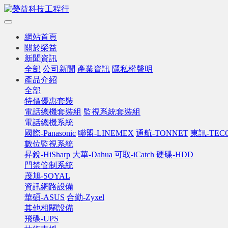
網站首頁
關於榮益
新聞資訊
全部
公司新聞
產業資訊
隱私權聲明
產品介紹
全部
特價優惠套裝
電話總機套裝組
監視系統套裝組
電話總機系統
國際-Panasonic
聯盟-LINEMEX
通航-TONNET
東訊-TEC
數位監視系統
昇銳-HiSharp
大華-Dahua
可取-iCatch
硬碟-HDD
門禁管制系統
茂旭-SOYAL
資訊網路設備
華碩-ASUS
合勤-Zyxel
其他相關設備
飛碟-UPS