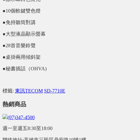
●10個軟鍵雙色燈
●免持聽筒對講
●大型液晶顯示螢幕
●28首音樂鈴聲
●桌掛兩用傾斜架
●秘書插話（OHVA)
標籤:
東訊TECOM
SD-7710E
熱銷商品
(07)347-4500
週一至週五8:30至18:00
聯絡地址:高雄市三民區鼎安路19號1樓