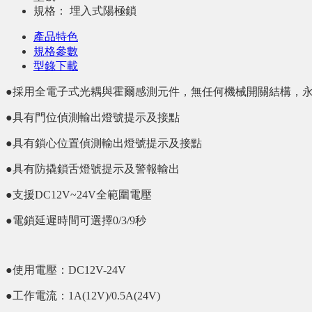
規格：
埋入式陽極鎖
產品特色
規格參數
型錄下載
●採用全電子式光耦與霍爾感測元件，無任何機械開關結構，
●具有門位偵測輸出燈號提示及接點
●具有鎖心位置偵測輸出燈號提示及接點
●具有防撬鎖舌燈號提示及警報輸出
●支援DC12V~24V全範圍電壓
●電鎖延遲時間可選擇0/3/9秒
●使用電壓：DC12V-24V
●工作電流：1A(12V)/0.5A(24V)