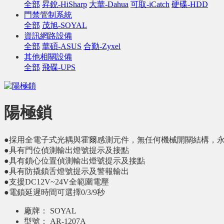
全部
昇銳-HiSharp
大華-Dahua
可取-iCatch
硬碟-HDD
門禁管制系統
全部
茂旭-SOYAL
資訊網路設備
全部
華碩-ASUS
合勤-Zyxel
其他相關設備
全部
飛碟-UPS
陽極鎖
●採用全電子式光耦與霍爾感測元件，無任何機械開關結構，
●具有門位偵測輸出燈號提示及接點
●具有鎖心位置偵測輸出燈號提示及接點
●具有防撬鎖舌燈號提示及警報輸出
●支援DC12V~24V全範圍電壓
●電鎖延遲時間可選擇0/3/9秒
廠牌：
SOYAL
型號：
AR-1207A