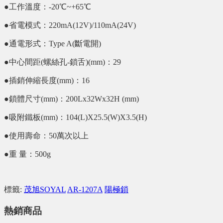
●工作溫度：-20℃~+65℃
●省電模式：220mA(12V)/110mA(24V)
●通電形式：Type A(斷電開)
●中心間距(螺絲孔-鎖舌)(mm)：29
●插銷伸縮長度(mm)：16
●鎖體尺寸(mm)：200Lx32Wx32H (mm)
●吸附鐵板(mm)：104(L)X25.5(W)X3.5(H)
●使用壽命：50萬次以上
●重 量：500g
標籤:
茂旭SOYAL
AR-1207A
陽極鎖
熱銷商品