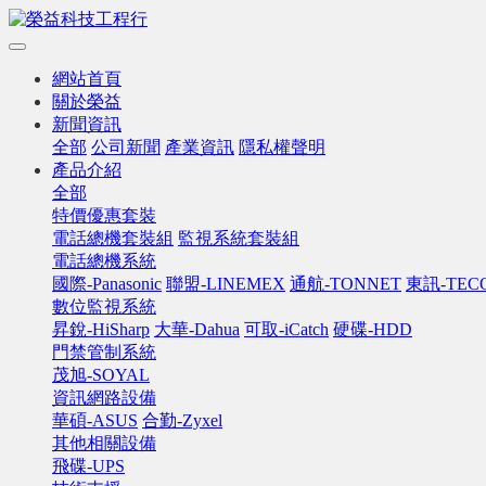
網站首頁
關於榮益
新聞資訊
全部
公司新聞
產業資訊
隱私權聲明
產品介紹
全部
特價優惠套裝
電話總機套裝組
監視系統套裝組
電話總機系統
國際-Panasonic
聯盟-LINEMEX
通航-TONNET
東訊-TEC
數位監視系統
昇銳-HiSharp
大華-Dahua
可取-iCatch
硬碟-HDD
門禁管制系統
茂旭-SOYAL
資訊網路設備
華碩-ASUS
合勤-Zyxel
其他相關設備
飛碟-UPS