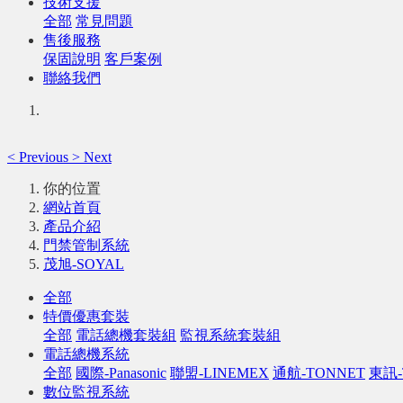
技術支援
全部
常見問題
售後服務
保固說明
客戶案例
聯絡我們
<
Previous
>
Next
你的位置
網站首頁
產品介紹
門禁管制系統
茂旭-SOYAL
全部
特價優惠套裝
全部
電話總機套裝組
監視系統套裝組
電話總機系統
全部
國際-Panasonic
聯盟-LINEMEX
通航-TONNET
東訊-
數位監視系統