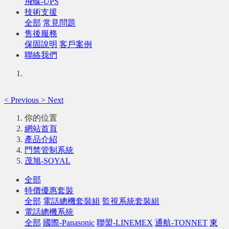
飛碟-UPS
技術支援
全部
常見問題
售後服務
保固說明
客戶案例
聯絡我們
<
Previous
>
Next
你的位置
網站首頁
產品介紹
門禁管制系統
茂旭-SOYAL
全部
特價優惠套裝
全部
電話總機套裝組
監視系統套裝組
電話總機系統
全部
國際-Panasonic
聯盟-LINEMEX
通航-TONNET
東