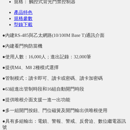
規格：
觸控式背光門禁控制器
產品特色
規格參數
型錄下載
●內建RS-485與乙太網路(10/100M Base T)通訊介面
●內建看門狗防當機
●使用人數：16,000人；進出記錄：32,000筆
●提供M4、M8 2種模式選擇
●管制模式：讀卡即可、讀卡或密碼、讀卡加密碼
●63組進出管制時段和16組自動開門時段
●提供唯根介面支援一進一出功能
●多一組開門按鈕、門位磁簧及開門輸出供唯根使用
●具有多組輸出：電鎖、警報、警戒、反脅迫、數位繼電器訊
號