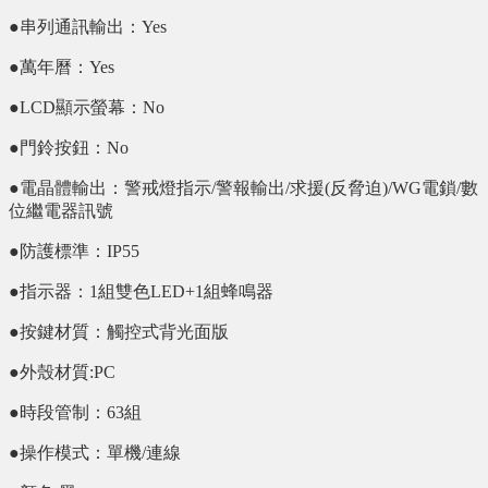
●串列通訊輸出：Yes
●萬年曆：Yes
●LCD顯示螢幕：No
●門鈴按鈕：No
●電晶體輸出：警戒燈指示/警報輸出/求援(反脅迫)/WG電鎖/數
位繼電器訊號
●防護標準：IP55
●指示器：1組雙色LED+1組蜂鳴器
●按鍵材質：觸控式背光面版
●外殼材質:PC
●時段管制：63組
●操作模式：單機/連線