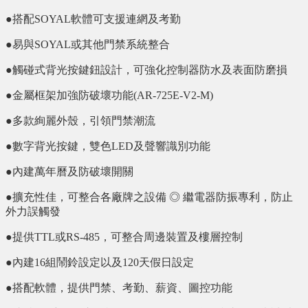
●搭配SOYAL軟體可支援連網及考勤
●易與SOYAL或其他門禁系統整合
●觸碰式背光按鍵鈕設計，可強化控制器防水及表面防磨損
●金屬框架加強防破壞功能(AR-725E-V2-M)
●多款絢麗外殼，引領門禁潮流
●數字背光按鍵，雙色LED及聲響識別功能
●內建萬年曆及防破壞開關
●擴充性佳，可整合各廠牌之設備 ◎ 繼電器防振專利，防止
外力誤觸發
●提供TTL或RS-485，可整合周邊裝置及樓層控制
●內建16組鬧鈴設定以及120天假日設定
●搭配軟體，提供門禁、考勤、薪資、圖控功能