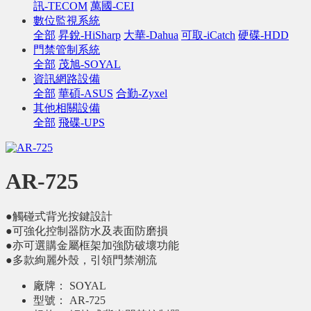
訊-TECOM
萬國-CEI
數位監視系統
全部
昇銳-HiSharp
大華-Dahua
可取-iCatch
硬碟-HDD
門禁管制系統
全部
茂旭-SOYAL
資訊網路設備
全部
華碩-ASUS
合勤-Zyxel
其他相關設備
全部
飛碟-UPS
AR-725
●觸碰式背光按鍵設計
●可強化控制器防水及表面防磨損
●亦可選購金屬框架加強防破壞功能
●多款絢麗外殼，引領門禁潮流
廠牌：
SOYAL
型號：
AR-725