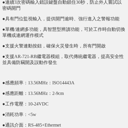
●連續3次密碼輸入錯誤鍵盤自動鎖住30秒，防止外人嘗試以
密碼開門
●具有門位監視輸入，提供開門逾時、強行進入之警報功能
●單機/連網多功能，具智慧型辨讀功能，可於工作時自動切換
單機或連網運作模式
●支援火警連動按鈕，確保火災發生時，所有門開啟
●支援AR-721-RB繼電器模組，取代傳統繼電器，提高安全性
並具備防竊開及誤動作發生
●感應頻率：13.56MHz：ISO14443A
●感應距離：13.56MHz：2-9cm
●工作電壓：10-24VDC
●消耗功率：<5w
●通訊介面：RS-485+Ethermet