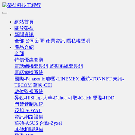
網站首頁
關於榮益
新聞資訊
全部
公司新聞
產業資訊
隱私權聲明
產品介紹
全部
特價優惠套裝
電話總機套裝組
監視系統套裝組
電話總機系統
國際-Panasonic
聯盟-LINEMEX
通航-TONNET
東訊-
TECOM
萬國-CEI
數位監視系統
昇銳-HiSharp
大華-Dahua
可取-iCatch
硬碟-HDD
門禁管制系統
茂旭-SOYAL
資訊網路設備
華碩-ASUS
合勤-Zyxel
其他相關設備