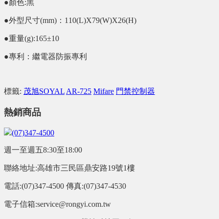
●顏色:黑
●外型尺寸(mm)：110(L)X79(W)X26(H)
●重量(g):165±10
●專利：繼電器防振專利
標籤:
茂旭SOYAL
AR-725
Mifare
門禁控制器
熱銷商品
(07)347-4500
週一至週五8:30至18:00
聯絡地址:高雄市三民區鼎安路19號1樓
電話:(07)347-4500 傳真:(07)347-4530
電子信箱:service@rongyi.com.tw