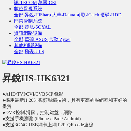
訊-TECOM
萬國-CEI
數位監視系統
全部
昇銳-HiSharp
大華-Dahua
可取-iCatch
硬碟-HDD
門禁管制系統
全部
茂旭-SOYAL
資訊網路設備
全部
華碩-ASUS
合勤-Zyxel
其他相關設備
全部
飛碟-UPS
昇銳HS-HK6321
●AHD/TVI/CVI/CVBS/IP 錄影
●採用最新H.265+視頻壓縮技術，具有更高的壓縮率和更好的
畫質
●DVR控制:滑鼠，控制鍵盤，網路
●支援手機瀏覽 (iPhone / iPad / Android)
●支援3G/4G USB網卡上網 P2P. QR code連線