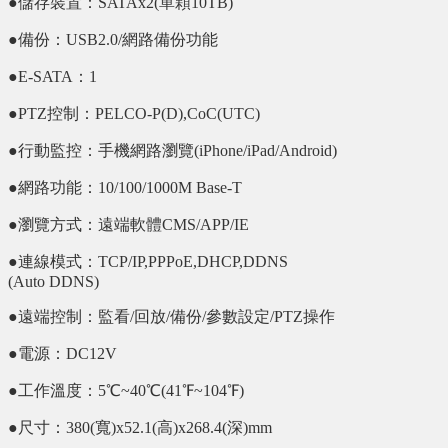
●儲存裝置：SATAx2(單顆10TB)
●備份：USB2.0/網路備份功能
●E-SATA：1
●PTZ控制：PELCO-P(D),CoC(UTC)
●行動監控：手機網路瀏覽(iPhone/iPad/Android)
●網路功能：10/100/1000M Base-T
●瀏覽方式：遠端軟體CMS/APP/IE
●連線模式：TCP/IP,PPPoE,DHCP,DDNS
(Auto DDNS)
●遠端控制：監看/回放/備份/參數設定/PTZ操作
●電源：DC12V
●工作溫度：5℃~40℃(41℉~104℉)
●尺寸：380(寬)x52.1(高)x268.4(深)mm