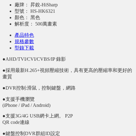
廠牌：
昇銳-HiSharp
型號：
HS-HK6321
顏色：
黑色
解析度：
500萬畫素
產品特色
規格參數
型錄下載
●AHD/TVI/CVI/CVBS/IP 錄影
●採用最新H.265+視頻壓縮技術，具有更高的壓縮率和更好的
畫質
●DVR控制:滑鼠，控制鍵盤，網路
●支援手機瀏覽
(iPhone / iPad / Android)
●支援3G/4G USB網卡上網。 P2P
QR code連線
●鍵盤控制DVR群組ID設定