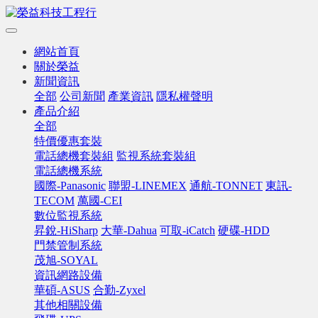
網站首頁
關於榮益
新聞資訊
全部
公司新聞
產業資訊
隱私權聲明
產品介紹
全部
特價優惠套裝
電話總機套裝組
監視系統套裝組
電話總機系統
國際-Panasonic
聯盟-LINEMEX
通航-TONNET
東訊-
TECOM
萬國-CEI
數位監視系統
昇銳-HiSharp
大華-Dahua
可取-iCatch
硬碟-HDD
門禁管制系統
茂旭-SOYAL
資訊網路設備
華碩-ASUS
合勤-Zyxel
其他相關設備