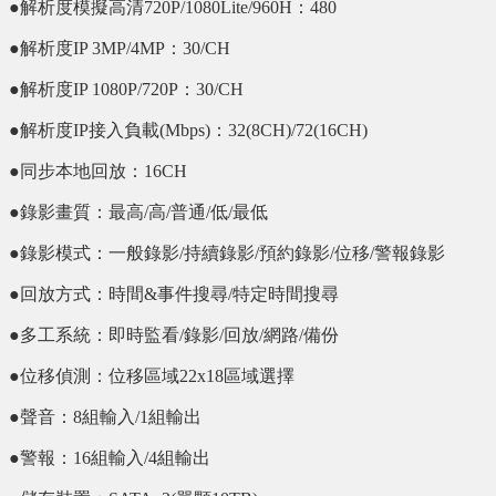
●解析度模擬高清720P/1080Lite/960H：480
●解析度IP 3MP/4MP：30/CH
●解析度IP 1080P/720P：30/CH
●解析度IP接入負載(Mbps)：32(8CH)/72(16CH)
●同步本地回放：16CH
●錄影畫質：最高/高/普通/低/最低
●錄影模式：一般錄影/持續錄影/預約錄影/位移/警報錄影
●回放方式：時間&事件搜尋/特定時間搜尋
●多工系統：即時監看/錄影/回放/網路/備份
●位移偵測：位移區域22x18區域選擇
●聲音：8組輸入/1組輸出
●警報：16組輸入/4組輸出