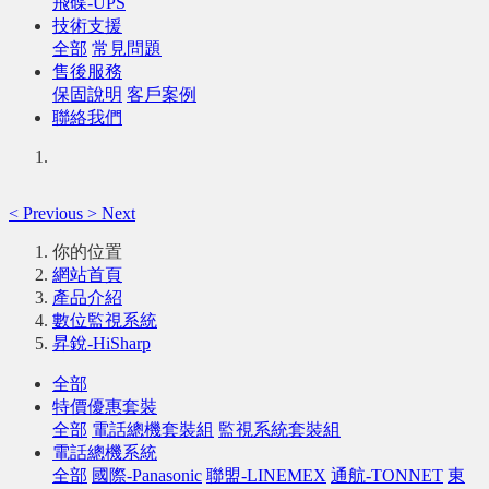
飛碟-UPS
技術支援
全部
常見問題
售後服務
保固說明
客戶案例
聯絡我們
<
Previous
>
Next
你的位置
網站首頁
產品介紹
數位監視系統
昇銳-HiSharp
全部
特價優惠套裝
全部
電話總機套裝組
監視系統套裝組
電話總機系統
全部
國際-Panasonic
聯盟-LINEMEX
通航-TONNET
東