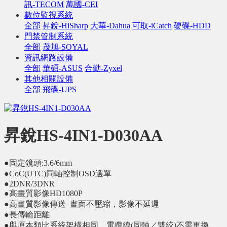
訊-TECOM
萬國-CEI
數位監視系統
全部
昇銳-HiSharp
大華-Dahua
可取-iCatch
硬碟-HDD
門禁管制系統
全部
茂旭-SOYAL
資訊網路設備
全部
華碩-ASUS
合勤-Zyxel
其他相關設備
全部
飛碟-UPS
昇銳HS-4IN1-D030AA
●固定鏡頭:3.6/6mm
●CoC(UTC)同軸控制OSD選單
●2DNR/3DNR
●高畫質影像HD1080P
●高畫質影像傳送–畫面不壓縮，影像不延遲
●長傳輸距離
●與原本類比系統架構相同，電纜線(同軸／雙絞)不需更換