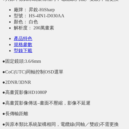
廠牌：
昇銳-HiSharp
型號：
HS-4IN1-D030AA
顏色：
白色
解析度：
200萬畫素
產品特色
規格參數
型錄下載
●固定鏡頭:3.6/6mm
●CoC(UTC)同軸控制OSD選單
●2DNR/3DNR
●高畫質影像HD1080P
●高畫質影像傳送–畫面不壓縮，影像不延遲
●長傳輸距離
●與原本類比系統架構相同，電纜線(同軸／雙絞)不需更換