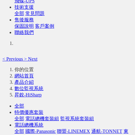
飛碟-UPS
技術支援
全部
常見問題
售後服務
保固說明
客戶案例
聯絡我們
<
Previous
>
Next
你的位置
網站首頁
產品介紹
數位監視系統
昇銳-HiSharp
全部
特價優惠套裝
全部
電話總機套裝組
監視系統套裝組
電話總機系統
全部
國際-Panasonic
聯盟-LINEMEX
通航-TONNET
東