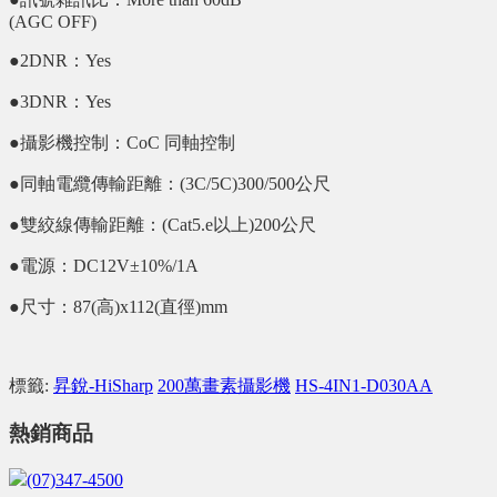
(AGC OFF)
●2DNR：Yes
●3DNR：Yes
●攝影機控制：CoC 同軸控制
●同軸電纜傳輸距離：(3C/5C)300/500公尺
●雙絞線傳輸距離：(Cat5.e以上)200公尺
●電源：DC12V±10%/1A
●尺寸：87(高)x112(直徑)mm
標籤:
昇銳-HiSharp
200萬畫素攝影機
HS-4IN1-D030AA
熱銷商品
(07)347-4500