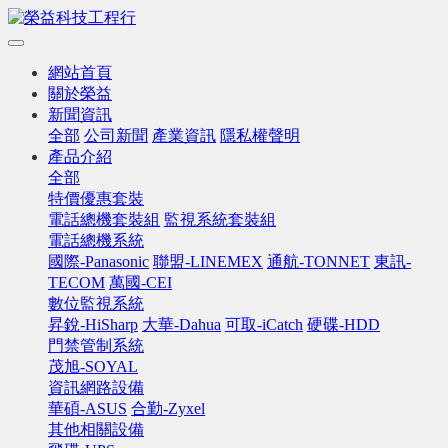
網站首頁
關於榮益
新聞資訊
全部
公司新聞
產業資訊
隱私權聲明
產品介紹
全部
特價優惠套裝
電話總機套裝組
監視系統套裝組
電話總機系統
國際-Panasonic
聯盟-LINEMEX
通航-TONNET
東訊-
TECOM
萬國-CEI
數位監視系統
昇銳-HiSharp
大華-Dahua
可取-iCatch
硬碟-HDD
門禁管制系統
茂旭-SOYAL
資訊網路設備
華碩-ASUS
合勤-Zyxel
其他相關設備