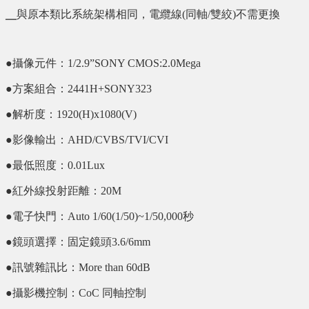
╴與原本類比系統架構相同，電纜線(同軸/雙絞)不需更換
●攝像元件：1/2.9”SONY CMOS:2.0Mega
●方案組合：2441H+SONY323
●解析度：1920(H)x1080(V)
●影像輸出：AHD/CVBS/TVI/CVI
●最低照度：0.01Lux
●紅外線投射距離：20M
●電子快門：Auto 1/60(1/50)~1/50,000秒
●鏡頭選擇：固定鏡頭3.6/6mm
●訊號雜訊比：More than 60dB
●攝影機控制：CoC 同軸控制