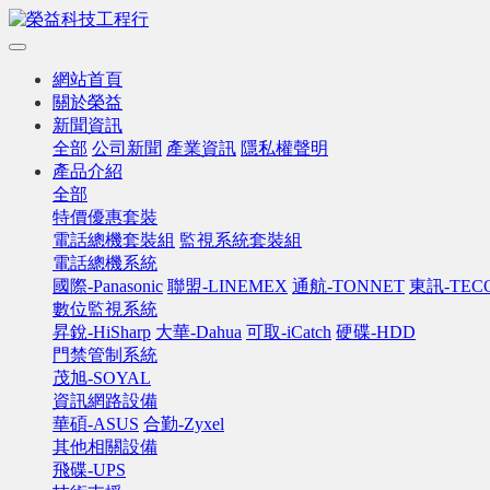
網站首頁
關於榮益
新聞資訊
全部
公司新聞
產業資訊
隱私權聲明
產品介紹
全部
特價優惠套裝
電話總機套裝組
監視系統套裝組
電話總機系統
國際-Panasonic
聯盟-LINEMEX
通航-TONNET
東訊-TEC
數位監視系統
昇銳-HiSharp
大華-Dahua
可取-iCatch
硬碟-HDD
門禁管制系統
茂旭-SOYAL
資訊網路設備
華碩-ASUS
合勤-Zyxel
其他相關設備
飛碟-UPS