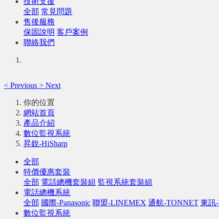
技術支援
全部
常見問題
售後服務
保固說明
客戶案例
聯絡我們
<
Previous
>
Next
你的位置
網站首頁
產品介紹
數位監視系統
昇銳-HiSharp
全部
特價優惠套裝
全部
電話總機套裝組
監視系統套裝組
電話總機系統
全部
國際-Panasonic
聯盟-LINEMEX
通航-TONNET
東訊-
數位監視系統