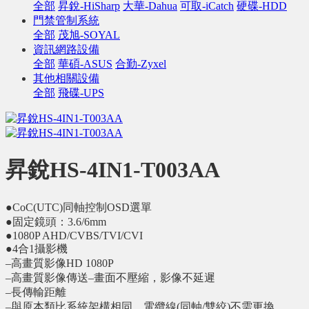
全部
昇銳-HiSharp
大華-Dahua
可取-iCatch
硬碟-HDD
門禁管制系統
全部
茂旭-SOYAL
資訊網路設備
全部
華碩-ASUS
合勤-Zyxel
其他相關設備
全部
飛碟-UPS
昇銳HS-4IN1-T003AA
●CoC(UTC)同軸控制OSD選單
●固定鏡頭：3.6/6mm
●1080P AHD/CVBS/TVI/CVI
●4合1攝影機
–高畫質影像HD 1080P
–高畫質影像傳送–畫面不壓縮，影像不延遲
–長傳輸距離
–與原本類比系統架構相同，電纜線(同軸/雙絞)不需更換