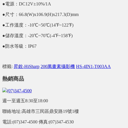
●電源：DC12V±10%/1A
●尺寸：66.8(W)x106.9(H)x217.3(D)mm
●工作溫度：-10℃~50℃(14℉~122℉)
●儲存溫度：-20℃~70℃(-4℉~158℉)
●防水等級：IP67
標籤:
昇銳-HiSharp
200萬畫素攝影機
HS-4IN1-T003AA
熱銷商品
(07)347-4500
週一至週五8:30至18:00
聯絡地址:高雄市三民區鼎安路19號1樓
電話:(07)347-4500 傳真:(07)347-4530