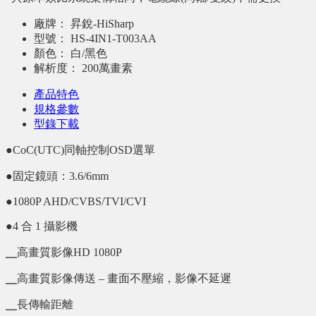
廠牌：
昇銳-HiSharp
型號：
HS-4IN1-T003AA
顏色：
白/黑色
解析度：
200萬畫素
產品特色
規格參數
型錄下載
●CoC(UTC)同軸控制OSD選單
●固定鏡頭：3.6/6mm
●1080P AHD/CVBS/TVI/CVI
●4 合 1 攝影機
╴高畫質影像HD 1080P
╴高畫質影像傳送 – 畫面不壓縮，影像不延遲
╴長傳輸距離