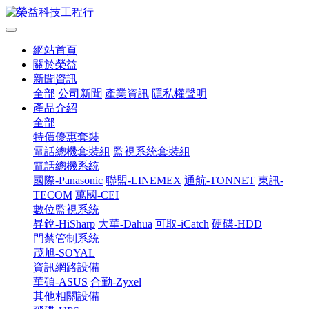
網站首頁
關於榮益
新聞資訊
全部
公司新聞
產業資訊
隱私權聲明
產品介紹
全部
特價優惠套裝
電話總機套裝組
監視系統套裝組
電話總機系統
國際-Panasonic
聯盟-LINEMEX
通航-TONNET
東訊-
TECOM
萬國-CEI
數位監視系統
昇銳-HiSharp
大華-Dahua
可取-iCatch
硬碟-HDD
門禁管制系統
茂旭-SOYAL
資訊網路設備
華碩-ASUS
合勤-Zyxel
其他相關設備