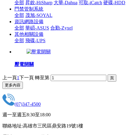
全部
昇銳-HiSharp
大華-Dahua
可取-iCatch
硬碟-HDD
門禁管制系統
全部
茂旭-SOYAL
資訊網路設備
全部
華碩-ASUS
合勤-Zyxel
其他相關設備
全部
飛碟-UPS
壓電開關
上一頁
1
下一頁
轉至第
更多內容
(07)347-4500
週一至週五8:30至18:00
聯絡地址:高雄市三民區鼎安路19號1樓