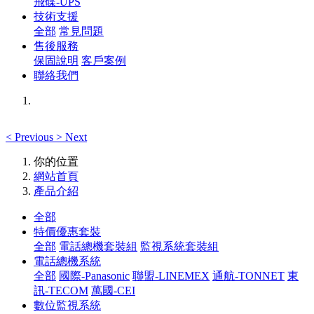
飛碟-UPS
技術支援
全部
常見問題
售後服務
保固說明
客戶案例
聯絡我們
<
Previous
>
Next
你的位置
網站首頁
產品介紹
全部
特價優惠套裝
全部
電話總機套裝組
監視系統套裝組
電話總機系統
全部
國際-Panasonic
聯盟-LINEMEX
通航-TONNET
東
訊-TECOM
萬國-CEI
數位監視系統