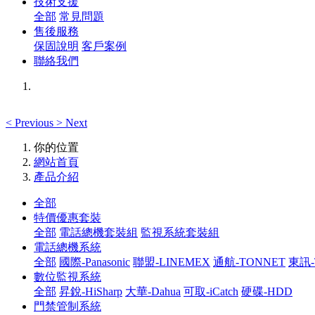
技術支援
全部
常見問題
售後服務
保固說明
客戶案例
聯絡我們
<
Previous
>
Next
你的位置
網站首頁
產品介紹
全部
特價優惠套裝
全部
電話總機套裝組
監視系統套裝組
電話總機系統
全部
國際-Panasonic
聯盟-LINEMEX
通航-TONNET
東訊-
數位監視系統
全部
昇銳-HiSharp
大華-Dahua
可取-iCatch
硬碟-HDD
門禁管制系統