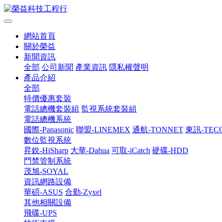
網站首頁
關於榮益
新聞資訊
全部
公司新聞
產業資訊
隱私權聲明
產品介紹
全部
特價優惠套裝
電話總機套裝組
監視系統套裝組
電話總機系統
國際-Panasonic
聯盟-LINEMEX
通航-TONNET
東訊-TEC
數位監視系統
昇銳-HiSharp
大華-Dahua
可取-iCatch
硬碟-HDD
門禁管制系統
茂旭-SOYAL
資訊網路設備
華碩-ASUS
合勤-Zyxel
其他相關設備
飛碟-UPS