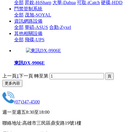
全部
昇銳-HiSharp
大華-Dahua
可取-iCatch
硬碟-HDD
門禁管制系統
全部
茂旭-SOYAL
資訊網路設備
全部
華碩-ASUS
合勤-Zyxel
其他相關設備
全部
飛碟-UPS
東訊DX-9906E
上一頁
1
下一頁
轉至第
更多內容
(07)347-4500
週一至週五8:30至18:00
聯絡地址:高雄市三民區鼎安路19號1樓