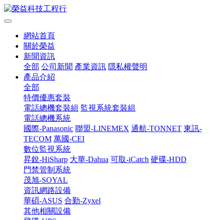
網站首頁
關於榮益
新聞資訊
全部
公司新聞
產業資訊
隱私權聲明
產品介紹
全部
特價優惠套裝
電話總機套裝組
監視系統套裝組
電話總機系統
國際-Panasonic
聯盟-LINEMEX
通航-TONNET
東訊-
TECOM
萬國-CEI
數位監視系統
昇銳-HiSharp
大華-Dahua
可取-iCatch
硬碟-HDD
門禁管制系統
茂旭-SOYAL
資訊網路設備
華碩-ASUS
合勤-Zyxel
其他相關設備