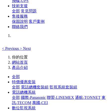
飛碟-UPS
技術支援
全部
常見問題
售後服務
保固說明
客戶案例
聯絡我們
<
Previous
>
Next
你的位置
網站首頁
產品介紹
全部
特價優惠套裝
全部
電話總機套裝組
監視系統套裝組
電話總機系統
全部
國際-Panasonic
聯盟-LINEMEX
通航-TONNET
東
訊-TECOM
萬國-CEI
數位監視系統