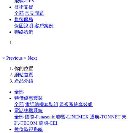
飛碟-UPS
技術支援
全部
常見問題
售後服務
保固說明
客戶案例
聯絡我們
<
Previous
>
Next
你的位置
網站首頁
產品介紹
全部
特價優惠套裝
全部
電話總機套裝組
監視系統套裝組
電話總機系統
全部
國際-Panasonic
聯盟-LINEMEX
通航-TONNET
東
訊-TECOM
萬國-CEI
數位監視系統