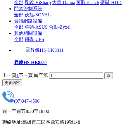
全部
昇銳-HiSharp
大華-Dahua
可取-iCatch
硬碟-HDD
門禁管制系統
全部
茂旭-SOYAL
資訊網路設備
全部
華碩-ASUS
合勤-Zyxel
其他相關設備
全部
飛碟-UPS
昇銳HS-HK8311
上一頁
1
下一頁
轉至第
更多內容
(07)347-4500
週一至週五8:30至18:00
聯絡地址:高雄市三民區鼎安路19號1樓