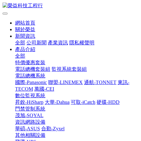
網站首頁
關於榮益
新聞資訊
全部
公司新聞
產業資訊
隱私權聲明
產品介紹
全部
特價優惠套裝
電話總機套裝組
監視系統套裝組
電話總機系統
國際-Panasonic
聯盟-LINEMEX
通航-TONNET
東訊-
TECOM
萬國-CEI
數位監視系統
昇銳-HiSharp
大華-Dahua
可取-iCatch
硬碟-HDD
門禁管制系統
茂旭-SOYAL
資訊網路設備
華碩-ASUS
合勤-Zyxel
其他相關設備