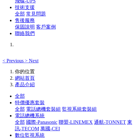
飛碟-UPS
技術支援
全部
常見問題
售後服務
保固說明
客戶案例
聯絡我們
<
Previous
>
Next
你的位置
網站首頁
產品介紹
全部
特價優惠套裝
全部
電話總機套裝組
監視系統套裝組
電話總機系統
全部
國際-Panasonic
聯盟-LINEMEX
通航-TONNET
東
訊-TECOM
萬國-CEI
數位監視系統