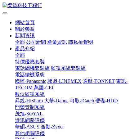
網站首頁
關於榮益
新聞資訊
全部
公司新聞
產業資訊
隱私權聲明
產品介紹
全部
特價優惠套裝
電話總機套裝組
監視系統套裝組
電話總機系統
國際-Panasonic
聯盟-LINEMEX
通航-TONNET
東訊-
TECOM
萬國-CEI
數位監視系統
昇銳-HiSharp
大華-Dahua
可取-iCatch
硬碟-HDD
門禁管制系統
茂旭-SOYAL
資訊網路設備
華碩-ASUS
合勤-Zyxel
其他相關設備