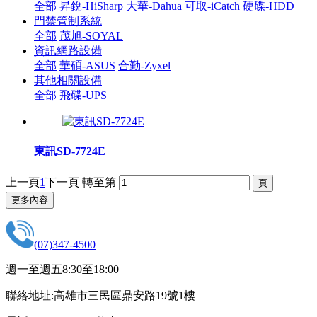
全部
昇銳-HiSharp
大華-Dahua
可取-iCatch
硬碟-HDD
門禁管制系統
全部
茂旭-SOYAL
資訊網路設備
全部
華碩-ASUS
合勤-Zyxel
其他相關設備
全部
飛碟-UPS
東訊SD-7724E
上一頁
1
下一頁
轉至第
更多內容
(07)347-4500
週一至週五8:30至18:00
聯絡地址:高雄市三民區鼎安路19號1樓