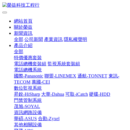
網站首頁
關於榮益
新聞資訊
全部
公司新聞
產業資訊
隱私權聲明
產品介紹
全部
特價優惠套裝
電話總機套裝組
監視系統套裝組
電話總機系統
國際-Panasonic
聯盟-LINEMEX
通航-TONNET
東訊-
TECOM
萬國-CEI
數位監視系統
昇銳-HiSharp
大華-Dahua
可取-iCatch
硬碟-HDD
門禁管制系統
茂旭-SOYAL
資訊網路設備
華碩-ASUS
合勤-Zyxel
其他相關設備