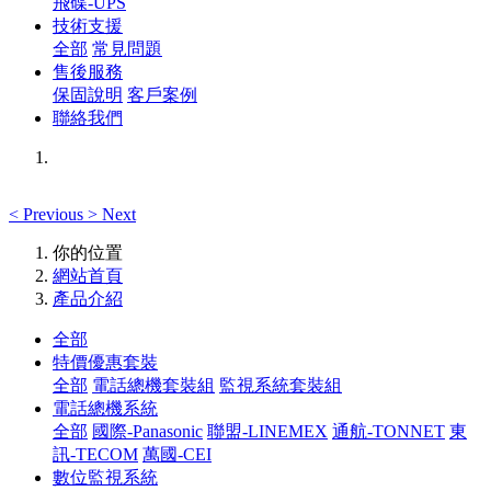
飛碟-UPS
技術支援
全部
常見問題
售後服務
保固說明
客戶案例
聯絡我們
<
Previous
>
Next
你的位置
網站首頁
產品介紹
全部
特價優惠套裝
全部
電話總機套裝組
監視系統套裝組
電話總機系統
全部
國際-Panasonic
聯盟-LINEMEX
通航-TONNET
東
訊-TECOM
萬國-CEI
數位監視系統