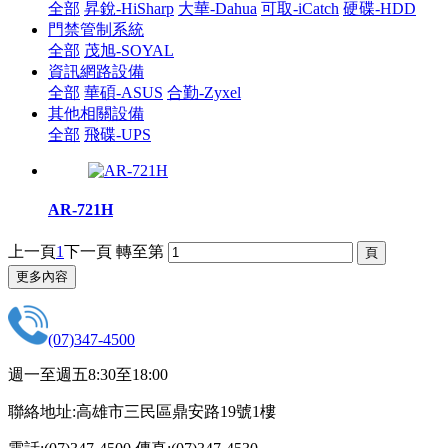
全部
昇銳-HiSharp
大華-Dahua
可取-iCatch
硬碟-HDD
門禁管制系統
全部
茂旭-SOYAL
資訊網路設備
全部
華碩-ASUS
合勤-Zyxel
其他相關設備
全部
飛碟-UPS
AR-721H
上一頁
1
下一頁
轉至第
更多內容
(07)347-4500
週一至週五8:30至18:00
聯絡地址:高雄市三民區鼎安路19號1樓